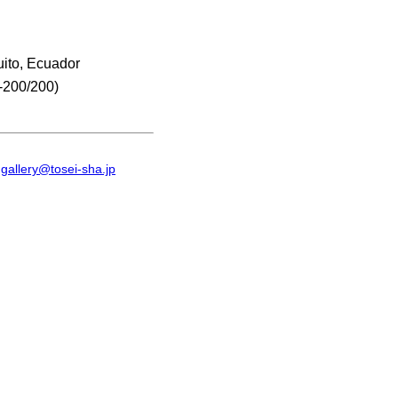
uito, Ecuador
-200/200)
:
gallery@tosei-sha.jp