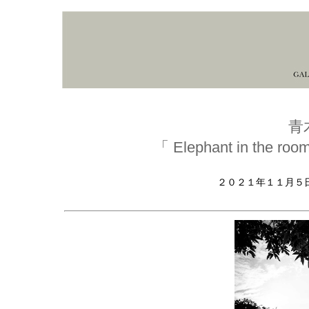
青
「 Elephant in the roo
２０２１年１１月５